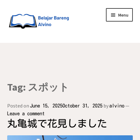
Menu
HOME
BLOG
UPGRADE DIRI
Tag:
スポット
ABOUT ME
Posted on
by
—
June 15, 2025
October 31, 2025
alvino
Leave a comment
丸亀城で花見しました