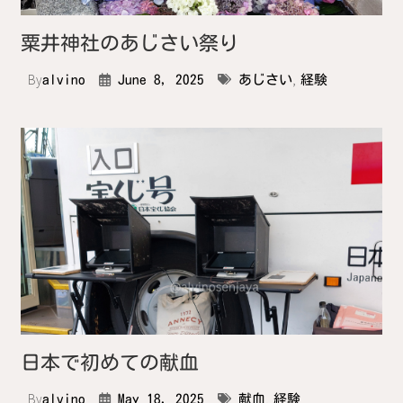
粟井神社のあじさい祭り
By
,
alvino
June 8, 2025
あじさい
経験
日本で初めての献血
By
,
alvino
May 18, 2025
献血
経験