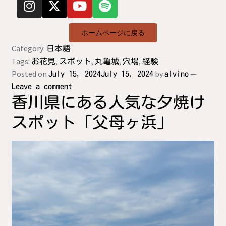
ホームページに戻る
Category:
日本語
Tags:
,
,
,
,
お花見
スポット
丸亀城
穴場
経験
Posted on
by
—
July 15, 2024
July 15, 2024
alvino
Leave a comment
香川県にある人気な夕焼け
スポット「父母ヶ浜」