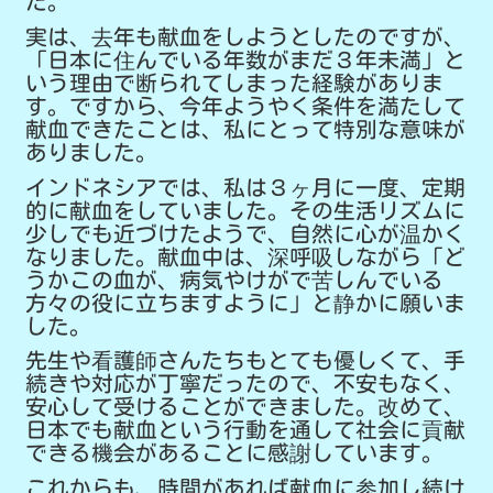
た。
実は、去年も献血をしようとしたのですが、
「日本に住んでいる年数がまだ３年未満」と
いう理由で断られてしまった経験がありま
す。ですから、今年ようやく条件を満たして
献血できたことは、私にとって特別な意味が
ありました。
インドネシアでは、私は３ヶ月に一度、定期
的に献血をしていました。その生活リズムに
少しでも近づけたようで、自然に心が温かく
なりました。献血中は、深呼吸しながら「ど
うかこの血が、病気やけがで苦しんでいる
方々の役に立ちますように」と静かに願いま
した。
先生や看護師さんたちもとても優しくて、手
続きや対応が丁寧だったので、不安もなく、
安心して受けることができました。改めて、
日本でも献血という行動を通して社会に貢献
できる機会があることに感謝しています。
これからも、時間があれば献血に参加し続け