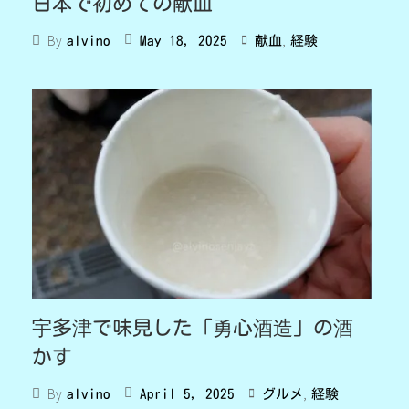
日本で初めての献血
,
By
May 18, 2025
献血
経験
alvino
宇多津で味見した「勇心酒造」の酒
かす
,
By
April 5, 2025
グルメ
経験
alvino