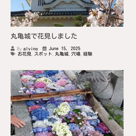
丸亀城で花見しました
By
June 15, 2025
alvino
,
,
,
,
お花見
スポット
丸亀城
穴場
経験