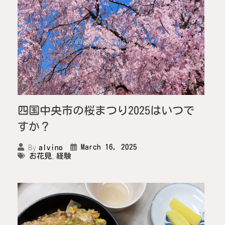
四国中央市の桜まつり2025はいつで
すか？
By
March 16, 2025
alvino
,
お花見
経験