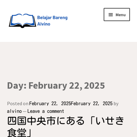
Menu
HOME
BLOG
UPGRADE DIRI
Day:
February 22, 2025
ABOUT ME
Posted on
by
February 22, 2025
February 22, 2025
—
alvino
Leave a comment
四国中央市にある「いせき
食堂」