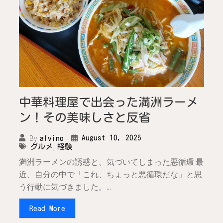
中華料理屋で出会った満洲ラーメ
ン！その美味しさと反省
By
August 10, 2025
alvino
,
グルメ
経験
満洲ラーメンの誘惑と、気づいてしまった悪循環 最
近、自分の中で「これ、ちょっと悪循環だな」と思
う行動に気づきました。...
Read More