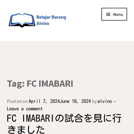
Menu
HOME
BLOG
UPGRADE DIRI
Tag:
FC IMABARI
ABOUT ME
Posted on
by
—
April 7, 2024
June 18, 2024
alvino
Leave a comment
FC IMABARIの試合を見に行
きました